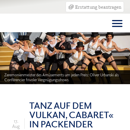
Erstattung beantragen
Zeremonienmeister des Amüsements um jeden Preis: Oliver Urbanski als
Conférencier frivoler Vergnügungsshows
TANZ AUF DEM
VULKAN, CABARET«
IN PACKENDER
17.
Aug