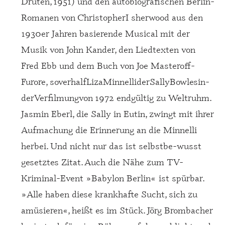
Druten, 1951) und den autobiografischen­ Berlin-
Romanen­ von­ Christopher­I sherwood aus den
1930er Jahren basierende Musical mit der
Musik von John Kander, den Liedtexten von
Fred­ Ebb­ und­ dem­ Buch­ von­ Joe­ Masteroff­
Furore,­ so­verhalf­Liza­Minnelli­der­Sally­Bowles­in­
der­Verfilmung­von 1972 endgültig zu Weltruhm.
Jasmin Eberl, die Sally in Eutin, zwingt mit ihrer
Aufmachung die Erinnerung an die Minnelli
herbei. Und nicht nur das ist selbstbe-wusst
gesetztes Zitat. Auch die Nähe zum TV-
Kriminal-Event »Babylon Berlin« ist spürbar.
»Alle haben diese krankhafte Sucht, sich zu
amüsieren«, heißt es im Stück. Jörg Brombacher