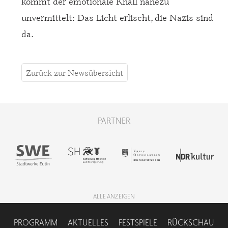
kommt der emotionale Knall nahezu
unvermittelt: Das Licht erlischt, die Nazis sind
da.
Zurück zur Newsübersicht
PARTNER
ALLE ANZEIGEN
NAVIGATION
PROGRAMM
AKTUELLES
FESTSPIELE
RÜCKSCHAU