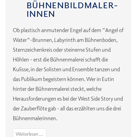
BÜHNEN­BILD­MALER­
IN­NEN
Ob plastisch anmutender Engel auf dem "Angel of
Water"-Brunnen, Labyrinth am Bühnenboden,
Sternzeichenkreis oder steinerne Stufen und
Höhlen - erst die Bühnenmalerei schafft die
Kulisse, in der Solisten und Ensemble tanzen und
das Publikum begeistern können. Wer in Eutin
hinter der Bühnenmalerei steckt, welche
Herausforderungen es bei der West Side Story und
der Zauberflöte gab - all das erzählten uns die drei
Bühnenmalerinnen.
Die
Weiterlesen …