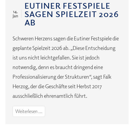
EUTINER FESTSPIELE
SAGEN SPIELZEIT 2026
14.
Jan
AB
Schweren Herzens sagen die Eutiner Festspiele die
geplante Spielzeit 2026 ab. „Diese Entscheidung
ist uns nicht leichtgefallen. Sie ist jedoch
notwendig, denn es braucht dringend eine
Professionalisierung der Strukturen“, sagt Falk
Herzog, der die Geschäfte seit Herbst 2017
ausschließlich ehrenamtlich führt.
Eutiner
Weiterlesen …
Festspiele
sagen