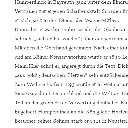
Humperdinck in Bayreuth ganz unter dem Eindruc
Vertrauen zur eigenen Schaffenskraft Schaden lit
er sich ganz in den Dienst des Wagner-Erbes.
Dann aber erwachte in ihm wieder der Glaube an d
schrieb, „sich selbst wieder“; über den germani
Märchen die Oberhand gewonnen. Nach einer kurze
und am Kölner Konservatorium wurde er 1890 Le
Main. Hier schuf er, angeregt durch die Text-Dic
„aus goldig deutschem Herzen“ sein entzückende
Zum Weihnachtsfest 1893 wurde er in Weimar ura
Siegeszug durch Deutschland und die Welt an. D
Teil an der geschickten Verwertung deutscher Ki
Engelbert Humperdinck an die Königliche Hochschu
Besuches seines Sohnes starb er 1921 in Neustreli