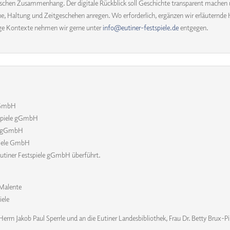
orischen Zusammenhang. Der digitale Rückblick soll Geschichte transparent machen 
, Haltung und Zeitgeschehen anregen. Wo erforderlich, ergänzen wir erläuternde 
ige Kontexte nehmen wir gerne unter
info@eutiner-festspiele.de
entgegen.
 gGmbH
tspiele gGmbH
le gGmbH
piele GmbH
 Eutiner Festspiele gGmbH überführt.
 Malente
iele
Herrn Jakob Paul Sperrle und an die Eutiner Landesbibliothek, Frau Dr. Betty Brux-P