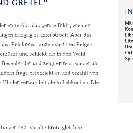
ND GRETEL"
I
Mär
er erste Akt, das „erste Bild“, wie der
Kom
ngen hungrig zu ihrer Arbeit. Aber das
Libr
Lit
 des Reisbreies tanzen sie ihren Reigen.
Ura
Ort
 erzürnt und schickt sie in den Wald,
Spie
Besenbinder und zeigt erfreut, was er als
ndern fragt, erschrickt er und erzählt von
ne Kinder verwandelt sie in Lebkuchen. Die
nger reizt sie, die Ernte gleich im