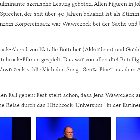
ulminante szenische Lesung geboten. Allen Figuren in 
precher, der seit über 40 Jahren bekannt ist als Stimm
ganzem Körpereinsatz war Wawrczeck bei der Sache und bo
cock-Abend von Natalie Böttcher (Akkordeon) und Guido
hcock-Filmen gespielt. Das war von allen drei Beteiligt
Wawrczeck schließlich den Song „Senza Fine“ aus dem Al
den Fall geben: Fest steht schon, dass Jens Wawrczeck 
e Reise durch das Hitchcock-Universum“ in der Eutiner