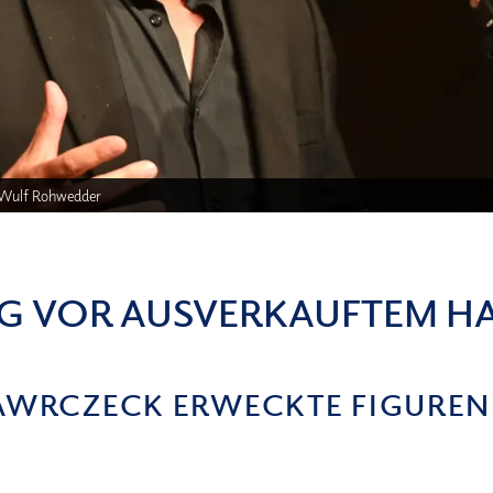
: Wulf Rohwedder
G VOR AUSVERKAUFTEM H
WAWRCZECK ERWECKTE FIGUREN