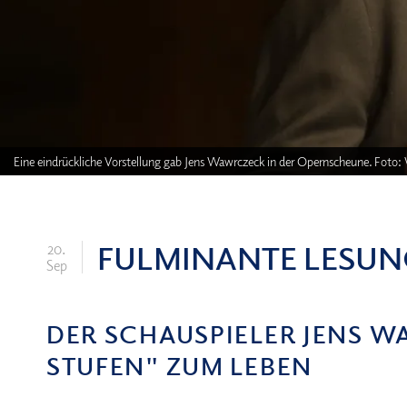
Eine eindrückliche Vorstellung gab Jens Wawrczeck in der Opernscheune. Foto
FULMINANTE LESUN
20.
Sep
DER SCHAUSPIELER JENS 
STUFEN" ZUM LEBEN