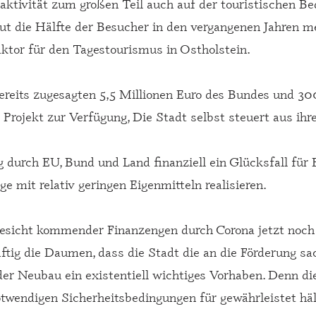
aktivität zum großen Teil auch auf der touristischen Bed
ut die Hälfte der Besucher in den vergangenen Jahren m
aktor für den Tagestourismus in Ostholstein.
ereits zugesagten 5,5 Millionen Euro des Bundes und 3
s Projekt zur Verfügung, Die Stadt selbst steuert aus i
durch EU, Bund und Land finanziell ein Glücksfall für E
 mit relativ geringen Eigenmitteln realisieren.
gesicht kommender Finanzengen durch Corona jetzt noch 
ftig die Daumen, dass die Stadt die an die Förderung sa
 der Neubau ein existentiell wichtiges Vorhaben. Denn d
wendigen Sicherheitsbedingungen für gewährleistet häl