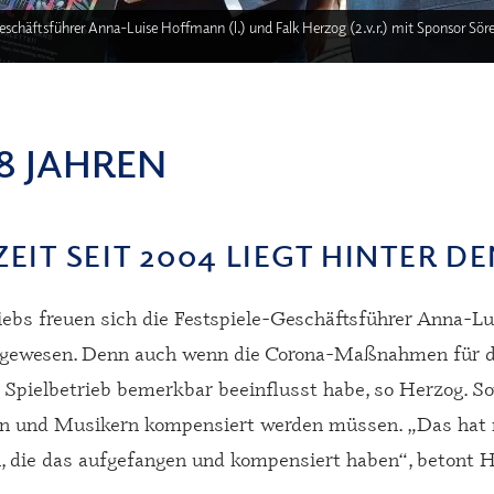
schäftsführer Anna-Luise Hoffmann (l.) und Falk Herzog (2.v.r.) mit Sponsor Söre
18 JAHREN
EIT SEIT 2004 LIEGT HINTER D
riebs freuen sich die Festspiele-Geschäftsführer Anna-
oß gewesen. Denn auch wenn die Corona-Maßnahmen für 
 Spielbetrieb bemerkbar beeinflusst habe, so Herzog. So
rn und Musikern kompensiert werden müssen. „Das hat n
, die das aufgefangen und kompensiert haben“, betont H