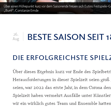
Über einen Höhepunkt kurz vor dem Saisonende freuen sich Eutins Festspiele-Ge
„Bunt“. Constanze Emde
BESTE SAISON SEIT 
26.
Aug
DIE ERFOLGREICHSTE SPIELZ
Über dieses Ergebnis kurz vor Ende des Spielbet
Herausforderungen in dieser Spielzeit seien gr
seien, war 2022 das erste Jahr, in dem Corona den
Spielzeit haben vermehrt Ausfälle unter Künstle
wir ein wirklich gutes Team und Ensemble hatten