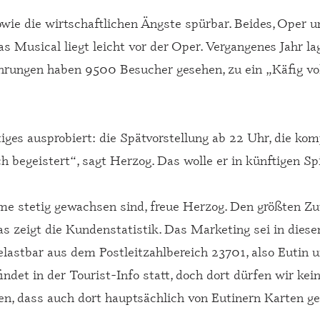
ie die wirtschaftlichen Ängste spürbar. Beides, Oper u
as Musical liegt leicht vor der Oper. Vergangenes Jahr l
hrungen haben 9500 Besucher gesehen, zu ein „Käfig vol
es ausprobiert: die Spätvorstellung ab 22 Uhr, die komp
h begeistert“, sagt Herzog. Das wolle er in künftigen Sp
hme stetig gewachsen sind, freue Herzog. Den größten Zu
 zeigt die Kundenstatistik. Das Marketing sei in diese
astbar aus dem Postleitzahlbereich 23701, also Eutin u
ndet in der Tourist-Info statt, doch dort dürfen wir kei
n, dass auch dort hauptsächlich von Eutinern Karten ge