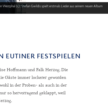
n Westphal (r.): Stefan Gwildis spielt erstmals Lieder aus seinem neuen Album
EN EUTINER FESTSPIELEN
Luise Hoffmann und Falk Herzog. Die
die Gäste immer lockerer geworden
wohl in der Proben- als auch in der
ur so hervorragend geklappt, weil
erzog.