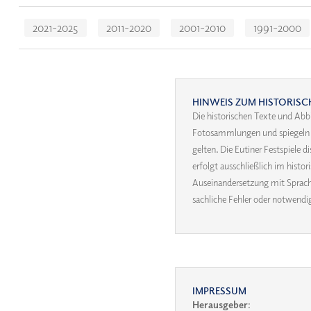
Navigation
2021-2025
2011-2020
2001-2010
1991-2000
überspringen
HINWEIS ZUM HISTORISC
Die historischen Texte und Abb
Fotosammlungen und spiegeln ih
gelten. Die Eutiner Festspiele 
erfolgt ausschließlich im hist
Auseinandersetzung mit Sprache
sachliche Fehler oder notwend
IMPRESSUM
Herausgeber
: