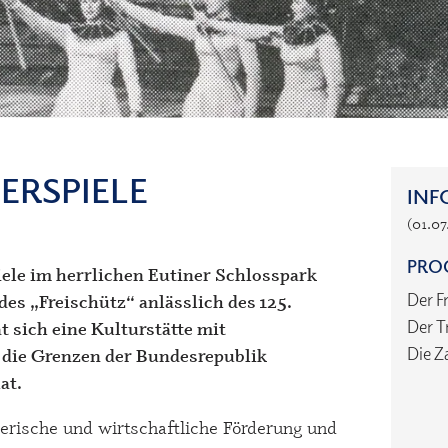
ERSPIELE
INF
(01.07
PRO
ele im herrlichen Eutiner Schlosspark
Der F
des „Freischütz“ anlässlich des 125.
Der T
t sich eine Kulturstätte mit
Die Z
 die Grenzen der Bundesrepublik
at.
erische und wirtschaftliche Förderung und