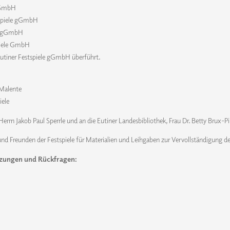
 gGmbH
tspiele gGmbH
le gGmbH
piele GmbH
 Eutiner Festspiele gGmbH überführt.
 Malente
iele
Herrn Jakob Paul Sperrle und an die Eutiner Landesbibliothek, Frau Dr. Betty Brux-P
nd Freunden der Festspiele für Materialien und Leihgaben zur Vervollständigung de
zungen und Rückfragen: