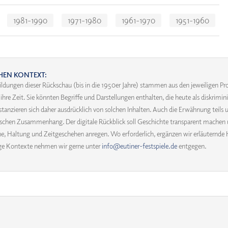
1981-1990
1971-1980
1961-1970
1951-1960
HEN KONTEXT:
ildungen dieser Rückschau (bis in die 1950er Jahre) stammen aus den jeweiligen
re Zeit. Sie könnten Begriffe und Darstellungen enthalten, die heute als diskrim
distanzieren sich daher ausdrücklich von solchen Inhalten. Auch die Erwähnung teils 
orischen Zusammenhang. Der digitale Rückblick soll Geschichte transparent machen 
, Haltung und Zeitgeschehen anregen. Wo erforderlich, ergänzen wir erläuternde 
ige Kontexte nehmen wir gerne unter
info@eutiner-festspiele.de
entgegen.