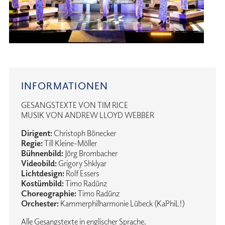
INFORMATIONEN
GESANGSTEXTE VON TIM RICE
MUSIK VON ANDREW LLOYD WEBBER
Dirigent:
Christoph Bönecker
Regie:
Till Kleine-Möller
Bühnenbild:
Jörg Brombacher
Videobild:
Grigory Shklyar
Lichtdesign:
Rolf Essers
Kostümbild:
Timo Radünz
Choreographie:
Timo Radünz
Orchester:
Kammerphilharmonie Lübeck (KaPhiL!)
Alle Gesangstexte in englischer Sprache.