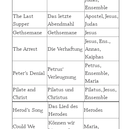
Ensemble
The Last
Das letzte
Apostel, Jesus,
Supper
Abendmahl
Judas
Gethsemane
Gethsemane
Jesus
Jesus, Ens.,
The Arrest
Die Verhaftung
Annas,
Kaiphas
Petrus,
Petrus‘
Peter’s Denial
Ensemble,
Verleugnung
Maria
Pilate and
Pilatus und
Pilatus, Jesus,
Christ
Christus
Ensemble
Das Lied des
Herod’s Song
Herodes
Herodes
Können wir
Could We
Maria,