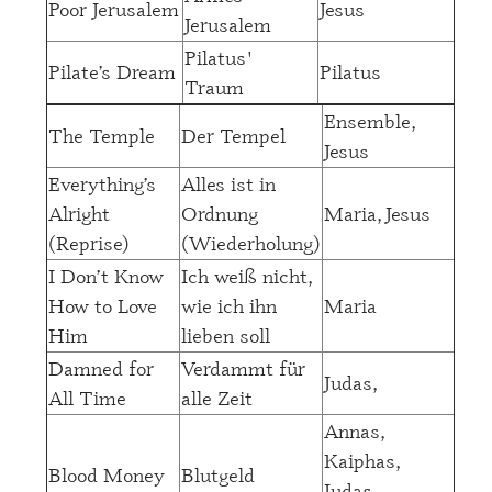
Poor Jerusalem
Jesus
Jerusalem
Pilatus'
Pilate’s Dream
Pilatus
Traum
Ensemble,
The Temple
Der Tempel
Jesus
Everything’s
Alles ist in
Alright
Ordnung
Maria, Jesus
(Reprise)
(Wiederholung)
I Don’t Know
Ich weiß nicht,
How to Love
wie ich ihn
Maria
Him
lieben soll
Damned for
Verdammt für
Judas,
All Time
alle Zeit
Annas,
Kaiphas,
Blood Money
Blutgeld
Judas,