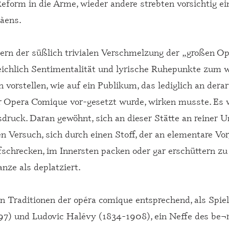
eform in die Arme, wieder andere strebten vorsichtig e
àens.
ondern der süßlich trivialen Verschmelzung der „großen 
eichlich Sentimentalität und lyrische Ruhepunkte zum w
orstellen, wie auf ein Publikum, das lediglich an dera
r Opera Comique vor-gesetzt wurde, wirken musste. Es 
ruck. Daran gewöhnt, sich an dieser Stätte an reiner U
en Versuch, sich durch einen Stoff, der an elementare 
fschrecken, im Innersten packen oder gar erschüttern z
anze als deplatziert.
n Traditionen der opéra comique entsprechend, als Spi
1897) und Ludovic Halévy (1834-1908), ein Neffe des b