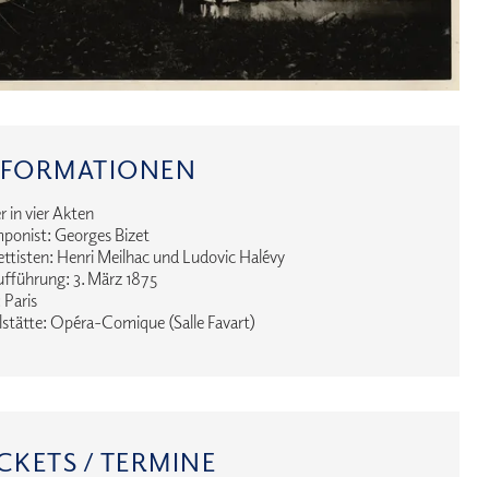
NFORMATIONEN
 in vier Akten
ponist: Georges Bizet
ettisten: Henri Meilhac und Ludovic Halévy
fführung: 3. März 1875
 Paris
lstätte: Opéra-Comique (Salle Favart)
CKETS / TERMINE