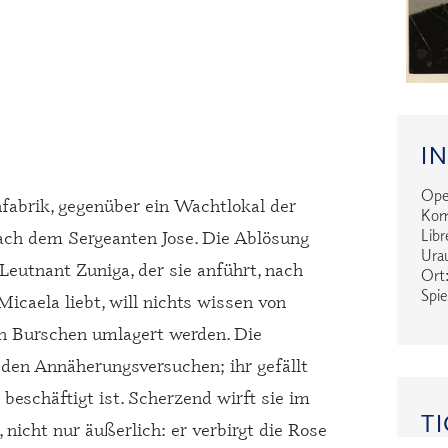
I
Oper
enfabrik, gegenüber ein Wachtlokal der
Kom
nach dem Sergeanten Jose. Die Ablösung
Libr
Urau
 Leutnant Zuniga, der sie anführt, nach
Ort:
Spie
icaela liebt, will nichts wissen von
en Burschen umlagert werden. Die
 den Annäherungsversuchen; ihr gefällt
 beschäftigt ist. Scherzend wirft sie im
TI
 nicht nur äußerlich: er verbirgt die Rose