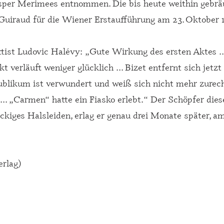
osper Merimees entnommen. Die bis heute weithin gebräu
 Guiraud für die Wiener Erstaufführung am 23. Oktober 
tist Ludovic Halévy: „Gute Wirkung des ersten Aktes ... 
verläuft weniger glücklich ... Bizet entfernt sich jetz
ublikum ist verwundert und weiß sich nicht mehr zurech
 ... „Carmen“ hatte ein Fiasko erlebt.“ Der Schöpfer die
kiges Halsleiden, erlag er genau drei Monate später, am
rlag)