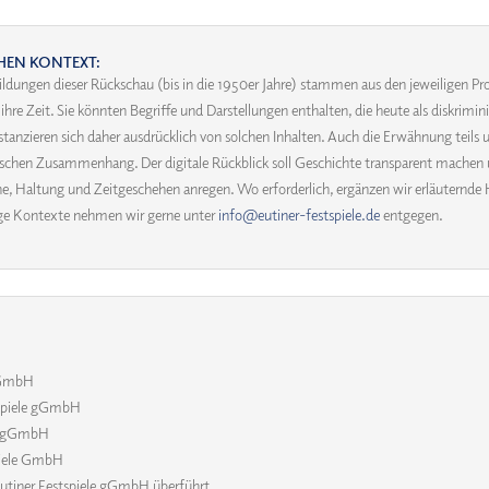
HEN KONTEXT:
ildungen dieser Rückschau (bis in die 1950er Jahre) stammen aus den jeweiligen
re Zeit. Sie könnten Begriffe und Darstellungen enthalten, die heute als diskrim
distanzieren sich daher ausdrücklich von solchen Inhalten. Auch die Erwähnung teils 
orischen Zusammenhang. Der digitale Rückblick soll Geschichte transparent machen 
, Haltung und Zeitgeschehen anregen. Wo erforderlich, ergänzen wir erläuternde 
ige Kontexte nehmen wir gerne unter
info@eutiner-festspiele.de
entgegen.
 gGmbH
tspiele gGmbH
le gGmbH
piele GmbH
 Eutiner Festspiele gGmbH überführt.