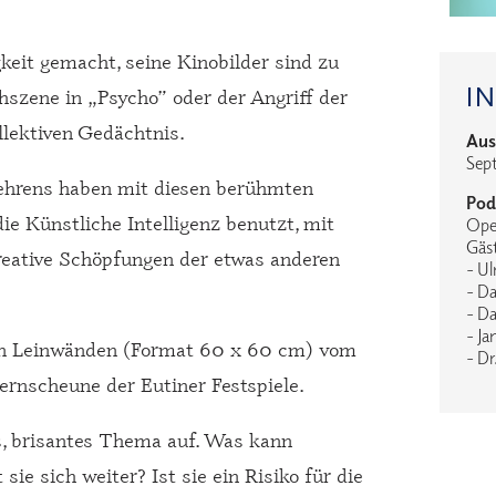
keit gemacht, seine Kinobilder sind zu
I
szene in „Psycho” oder der Angriff der
ollektiven Gedächtnis.
Aus
Sep
ehrens haben mit diesen berühmten
Pod
ie Künstliche Intelligenz benutzt, mit
Ope
Gäs
kreative Schöpfungen der etwas anderen
- Ul
- Da
- Da
- Ja
ten Leinwänden (Format 60 x 60 cm) vom
- Dr
ernscheune der Eutiner Festspiele.
s, brisantes Thema auf. Was kann
sie sich weiter? Ist sie ein Risiko für die