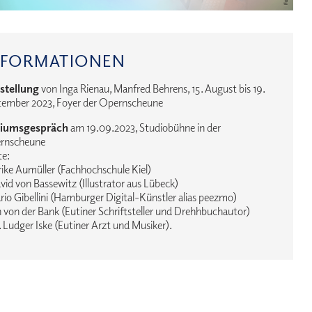
NFORMATIONEN
stellung
von Inga Rienau, Manfred Behrens, 15. August bis 19.
tember 2023, Foyer der Opernscheune
iumsgespräch
am 19.09.2023, Studiobühne in der
rnscheune
te:
rike Aumüller (Fachhochschule Kiel)
vid von Bassewitz (Illustrator aus Lübeck)
rio Gibellini (Hamburger Digital-Künstler alias peezmo)
n von der Bank (Eutiner Schriftsteller und Drehhbuchautor)
. Ludger Iske (Eutiner Arzt und Musiker).