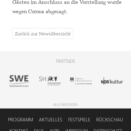
Gästen im Anschluss an die Vorstellung wurde
wegen Corona abgesagt.
Zurück zur Newsübersicht
PARTNER
ALLE ANZEIGEN
NAVIGATION
PROGRAMM
AKTUELLES
FESTSPIELE
RÜCKSCHAU
ÜBERSPRINGEN
NAVIGATION
KONTAKT
FAQS
AGBS
IMPRESSUM
DATENSCHUTZ