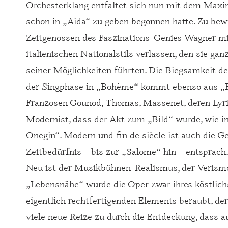
Orchesterklang entfaltet sich nun mit dem Maxim
schon in „Aida“ zu geben begonnen hatte. Zu bew
Zeitgenossen des Faszinations-Genies Wagner mit
italienischen Nationalstils verlassen, den sie ga
seiner Möglichkeiten führten. Die Biegsamkeit d
der Singphase in „Bohème“ kommt ebenso aus „Fa
Franzosen Gounod, Thomas, Massenet, deren Lyri
Modernist, dass der Akt zum „Bild“ wurde, wie i
Onegin“. Modern und fin de siècle ist auch die G
Zeitbedürfnis – bis zur „Salome“ hin – entsprach
Neu ist der Musikbühnen-Realismus, der Verismo
„Lebensnähe“ wurde die Oper zwar ihres köstlic
eigentlich rechtfertigenden Elements beraubt, d
viele neue Reize zu durch die Entdeckung, dass 