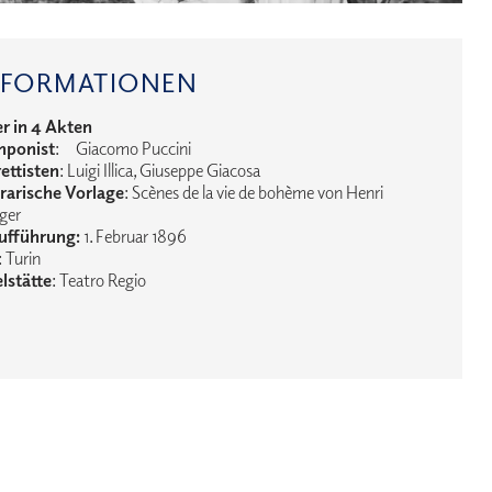
NFORMATIONEN
r in 4 Akten
ponist
: Giacomo Puccini
rettisten
: Luigi Illica, Giuseppe Giacosa
erarische Vorlage
: Scènes de la vie de bohème von Henri
ger
ufführung:
1. Februar 1896
: Turin
lstätte
: Teatro Regio