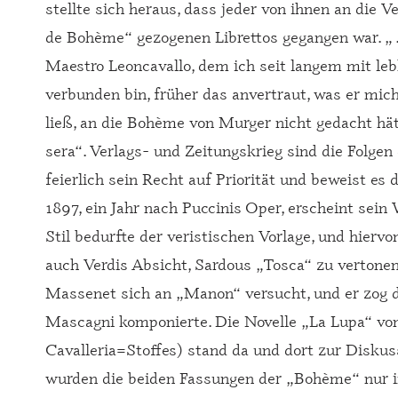
stellte sich heraus, dass jeder von ihnen an die 
de Bohème“ gezogenen Librettos gegangen war. „ ...
Maestro Leoncavallo, dem ich seit langem mit le
verbunden bin, früher das anvertraut, was er mi
ließ, an die Bohème von Murger nicht gedacht hätt
sera“. Verlags- und Zeitungskrieg sind die Folge
feierlich sein Recht auf Priorität und beweist es 
1897, ein Jahr nach Puccinis Oper, erscheint sei
Stil bedurfte der veristischen Vorlage, und hiervon
auch Verdis Absicht, Sardous „Tosca“ zu vertonen.
Massenet sich an „Manon“ versucht, und er zog di
Mascagni komponierte. Die Novelle „La Lupa“ vo
Cavalleria=Stoffes) stand da und dort zur Diskus
wurden die beiden Fassungen der „Bohème“ nur in 