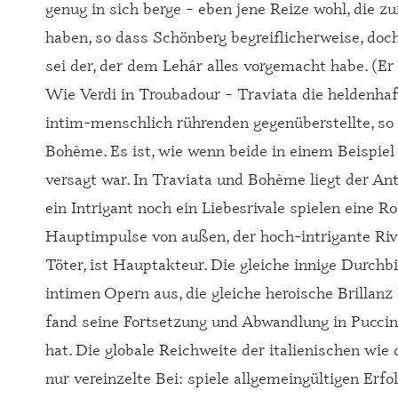
genug in sich berge – eben jene Reize wohl, die z
haben, so dass Schönberg begreiflicherweise, doch
sei der, der dem Lehár alles vorgemacht habe. (Er 
Wie Verdi in Troubadour – Traviata die heldenha
intim-menschlich rührenden gegenüberstellte, so
Bohème. Es ist, wie wenn beide in einem Beispiel
versagt war. In Traviata und Bohème liegt der A
ein Intrigant noch ein Liebesrivale spielen eine 
Hauptimpulse von außen, der hoch-intrigante Riv
Töter, ist Hauptakteur. Die gleiche innige Durchb
intimen Opern aus, die gleiche heroische Brillanz
fand seine Fortsetzung und Abwandlung in Puccin
hat. Die globale Reichweite der italienischen wie
nur vereinzelte Bei: spiele allgemeingültigen Erfo