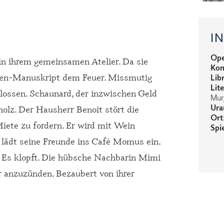
I
Ope
in ihrem gemeinsamen Atelier. Da sie
Kom
amen-Manuskript dem Feuer. Missmutig
Lib
Lit
lossen. Schaunard, der inzwischen Geld
Mur
Ura
holz. Der Hausherr Benoit stört die
Ort
Miete zu fordern. Er wird mit Wein
Spie
 lädt seine Freunde ins Café Momus ein.
n. Es klopft. Die hübsche Nachbarin Mimi
r anzuzünden. Bezaubert von ihrer