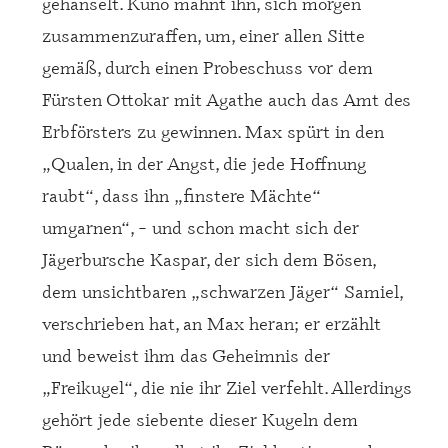
gehänselt. Kuno mahnt ihn, sich morgen
zusammenzuraffen, um, einer allen Sitte
gemäß, durch einen Probeschuss vor dem
Fürsten Ottokar mit Agathe auch das Amt des
Erbförsters zu gewinnen. Max spürt in den
„Qualen, in der Angst, die jede Hoffnung
raubt“, dass ihn „finstere M
ächte“
umgarnen“,
– und schon macht sich der
J
ägerbursche Kaspar, der sich dem Bösen,
dem unsichtbaren
„schwarzen J
äger“ Samiel,
verschrieben hat, an Max heran; er erzählt
und beweist ihm das Geheimnis der
„Freikugel“, die nie ihr Ziel verfehlt. Allerdings
geh
ört jede siebente dieser Kugeln dem