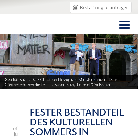
Erstattung beantragen
Geschäftsführer Falk Christoph Herzog und Ministerpräsident Daniel
Günther eröffnen die Festspielsaison 2025. Foto: ef/Chr.Becker
FESTER BESTANDTEIL
DES KULTURELLEN
SOMMERS IN
06.
Jul