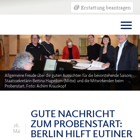
Erstattung beantragen
Allgemeine Freude über die guten Aussichten für die bevorstehende Saison:
Staatssekretärin Bettina Hagedorn (Mitte) und die Mitwirkenden beim
Probenstart. Foto: Achim Krauskopf
GUTE NACHRICHT
ZUM PROBENSTART:
26.
BERLIN HILFT EUTINER
Mai