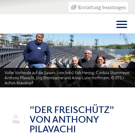
Erstattung beantragen
Voller Vorfreude auf die Saison: (von links) Falk Herzog, Cordula Stummeyer,
Anthony Pilavachi, Jörg Brombacher und Anna-Luise Hoffmann. © EFS /
Achim Krauskopf
"DER FREISCHÜTZ"
VON ANTHONY
21.
Mai
PILAVACHI